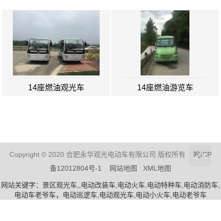
14座燃油观光车
14座燃油游览车
Copyright © 2020 合肥永华观光电动车有限公司 版权所有
皖ICP
备12012804号-1
网站地图
XML地图
网站关键字：景区观光车,,电动改装车,电动火车,电动特种车,电动消防车,
电动车老爷车，电动巡逻车,电动观光车,电动小火车,电动老爷车