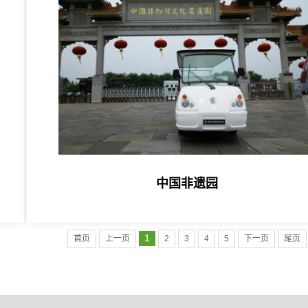
中国非遗园
1
首页
上一页
2
3
4
5
下一页
尾页