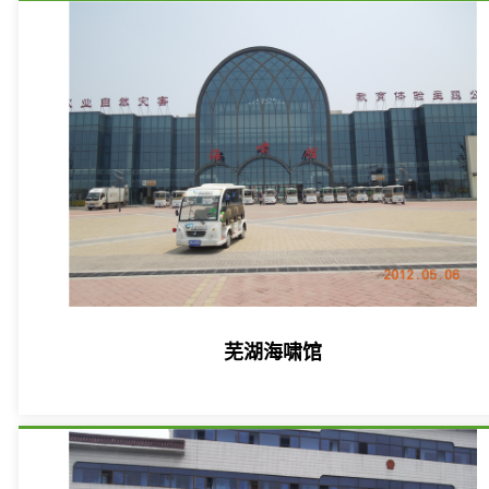
芜湖海啸馆