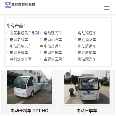
Toggl
navig
所有产品：
五菱非道路车系列
电动观光车
电动巡逻车
电动老爷车
电动小火车
电动消防车
电动高尔夫车
电动货运车
电动清运车
电动送餐车
电动售货车
电动救护车
特别定制车辆
主题公园用车
燃油观光车
电动长料车 GYT-HC
电动压解车